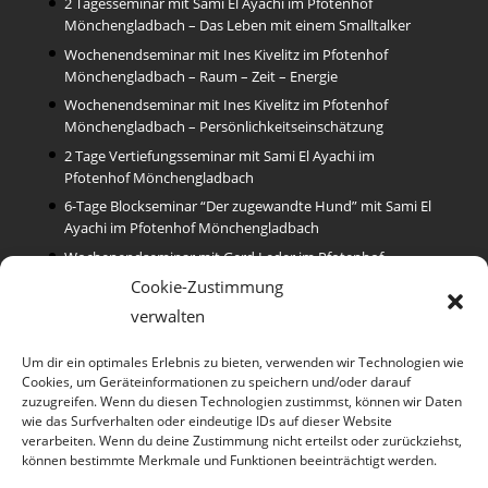
2 Tagesseminar mit Sami El Ayachi im Pfotenhof
Mönchengladbach – Das Leben mit einem Smalltalker
Wochenendseminar mit Ines Kivelitz im Pfotenhof
Mönchengladbach – Raum – Zeit – Energie
Wochenendseminar mit Ines Kivelitz im Pfotenhof
Mönchengladbach – Persönlichkeitseinschätzung
2 Tage Vertiefungsseminar mit Sami El Ayachi im
Pfotenhof Mönchengladbach
6-Tage Blockseminar “Der zugewandte Hund” mit Sami El
Ayachi im Pfotenhof Mönchengladbach
Wochenendseminar mit Gerd Leder im Pfotenhof
Möchengladbach – Rassenkunde
Cookie-Zustimmung
2 Tagesseminar mit Ina und Thomas Baumann im
verwalten
Hundezentrum Alpenrod -Wer ist mein Hund?
Um dir ein optimales Erlebnis zu bieten, verwenden wir Technologien wie
Cookies, um Geräteinformationen zu speichern und/oder darauf
Kategorien
zuzugreifen. Wenn du diesen Technologien zustimmst, können wir Daten
wie das Surfverhalten oder eindeutige IDs auf dieser Website
Themen
(29)
verarbeiten. Wenn du deine Zustimmung nicht erteilst oder zurückziehst,
können bestimmte Merkmale und Funktionen beeinträchtigt werden.