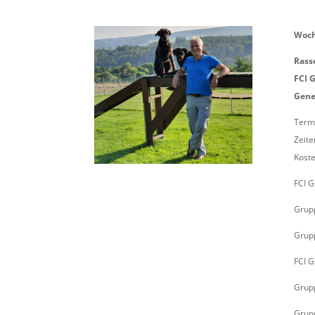
Woch
Rass
FCI 
Gene
Termi
Zeite
Koste
FCI G
Grup
Grup
FCI G
Grupp
Grup