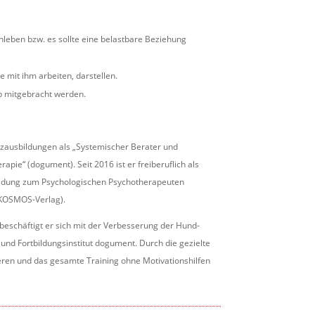
eben bzw. es sollte eine belastbare Beziehung
 mit ihm arbeiten, darstellen.
rb mitgebracht werden.
tzausbildungen als „Systemischer Berater und
pie“ (dogument). Seit 2016 ist er freiberuflich als
rbildung zum Psychologischen Psychotherapeuten
(KOSMOS-Verlag).
 beschäftigt er sich mit der Verbesserung der Hund-
nd Fortbildungsinstitut dogument. Durch die gezielte
eren und das gesamte Training ohne Motivationshilfen