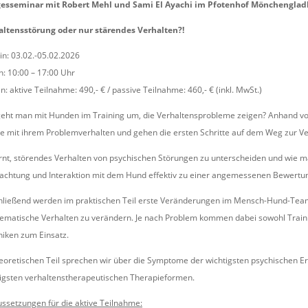
gesseminar mit Robert Mehl und Sami El Ayachi im Pfotenhof Mönchengla
altensstörung oder nur stärendes Verhalten?!
n: 03.02.-05.02.2026
n: 10:00 – 17:00 Uhr
n: aktive Teilnahme: 490,- € / passive Teilnahme: 460,- € (inkl. MwSt.)
eht man mit Hunden im Training um, die Verhaltensprobleme zeigen? Anhand von
 mit ihrem Problemverhalten und gehen die ersten Schritte auf dem Weg zur V
ernt, störendes Verhalten von psychischen Störungen zu unterscheiden und wie
achtung und Interaktion mit dem Hund effektiv zu einer angemessenen Bewert
ließend werden im praktischen Teil erste Veränderungen im Mensch-Hund-Team
ematische Verhalten zu verändern. Je nach Problem kommen dabei sowohl Traini
iken zum Einsatz.
eoretischen Teil sprechen wir über die Symptome der wichtigsten psychischen E
igsten verhaltenstherapeutischen Therapieformen.
ssetzungen für die aktive Teilnahme: