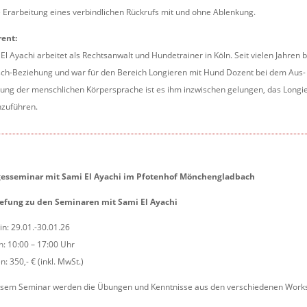
 Erarbeitung eines verbindlichen Rückrufs mit und ohne Ablenkung.
rent:
El Ayachi arbeitet als Rechtsanwalt und Hundetrainer in Köln. Seit vielen Jahren
h-Beziehung und war für den Bereich Longieren mit Hund Dozent bei dem Aus- u
ung der menschlichen Körpersprache ist es ihm inzwischen gelungen, das Longi
hzuführen.
gesseminar mit Sami El Ayachi im Pfotenhof Mönchengladbach
iefung zu den Seminaren mit Sami El Ayachi
n: 29.01.-30.01.26
n: 10:00 – 17:00 Uhr
n: 350,- € (inkl. MwSt.)
esem Seminar werden die Übungen und Kenntnisse aus den verschiedenen Worksho