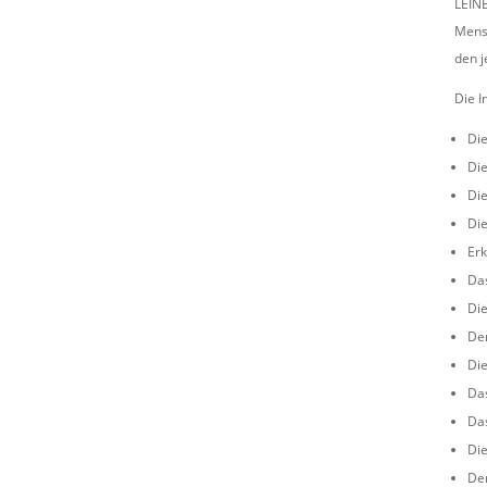
LEINE
Mens
den j
Die I
Di
Di
Di
Die
Er
Das
Di
Der
Die
Das
Da
Die
Der