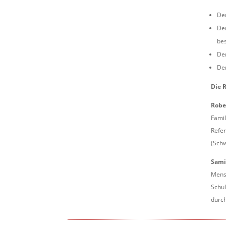
Der
Der
be
Der
Der
Die 
Robe
Famil
Refer
(Schw
Sami
Mensc
Schul
durc