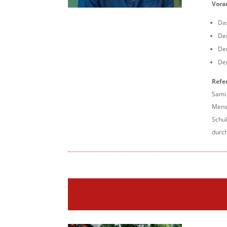
Vora
Das
Der
De
De
Refe
Sami 
Mensc
Schul
durc