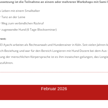
ussetzung ist die Teilnahme an einem oder mehreren Workshops mit Sami El
 Leben mit einem Smalltalker
 Tanz an der Leine
r Weg zum verbindlichen Rückruf
r zugewandte Hund (6 Tage Blockseminar)
rent:
El Ayachi arbeitet als Rechtsanwalt und Hundetrainer in Köln. Seit vielen Jahren
h-Beziehung und war für den Bereich Longieren mit Hund Dozent bei dem Aus- u
ung der menschlichen Körpersprache ist es ihm inzwischen gelungen, das Longi
hzuführen.
Februar 2026