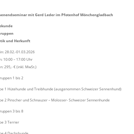
enendseminar mit Gerd Leder im Pfotenhof Mönchengladbach
ekunde
Gruppen
tik und Herkunft
n: 28.02.-01.03.2026
n: 10:00 – 17:00 Uhr
n: 295,- € (inkl. MwSt.)
ruppen 1 bis 2
pe 1 Hütehunde und Treibhunde (ausgenommen Schweizer Sennenhund)
pe 2 Pinscher und Schnauzer – Molosser- Schweizer Sennenhunde
ruppen 3 bis 8
e 3 Terrier
pe 4 Dachshunde