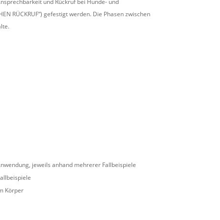
. Ansprechbarkeit und Rückruf bei Hunde- und
N RÜCKRUF“) gefestigt werden. Die Phasen zwischen
lte.
Anwendung, jeweils anhand mehrerer Fallbeispiele
llbeispiele
m Körper