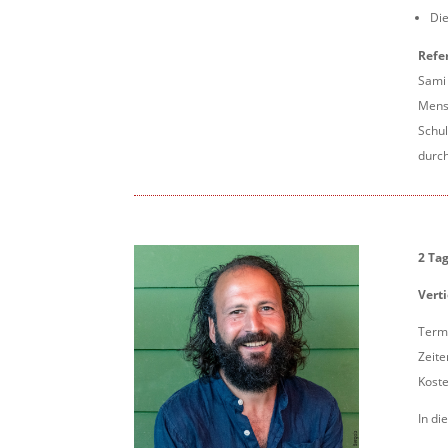
Die
Refe
Sami 
Mensc
Schul
durc
2 Ta
Vert
Termi
Zeite
Koste
In di