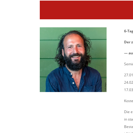
6-Ta
Der 
— au
Semin
27.01
24.02
17.03
Koste
Die e
in st
Best