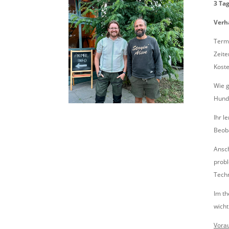
3 Ta
Verh
Termi
Zeite
Koste
Wie g
Hunde
Ihr l
Beob
Ansch
probl
Techn
Im th
wicht
Vorau