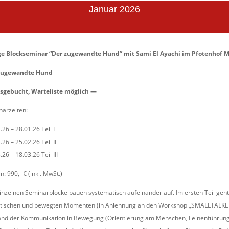
Januar 2026
ge Blockseminar “Der zugewandte Hund” mit Sami El Ayachi im Pfotenhof
zugewandte Hund
sgebucht, Warteliste möglich —
arzeiten:
.26 – 28.01.26 Teil I
.26 – 25.02.26 Teil II
.26 – 18.03.26 Teil III
n: 990,- € (inkl. MwSt.)
inzelnen Seminarblöcke bauen systematisch aufeinander auf. Im ersten Teil ge
atischen und bewegten Momenten (in Anlehnung an den Workshop „SMALLTALKER“)
and der Kommunikation in Bewegung (Orientierung am Menschen, Leinenführun