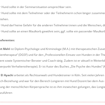
 Hund sollte in der Seminarsituation ansprechbar sein.
 Hund sollte mit dem Teilnehmer oder der Teilnehmerin schon länger zusammenl
stehen.
 Hund darf keine Gefahr für die anderen Teilnehmer:innen und die Menschen, die
 Hund sollte an einen Maulkorb gewöhnt sein; ggf. sollte ein passender Maulko
Referenten:
rt Mehl
ist Diplom-Psychologe und Kriminologe (M.A.) mit therapeutischen Zusa
ientherapeut“ (DGSF) und für den „Professionellen Einsatz von Hunden in der Thera
ent sowie Systemischer Berater und Coach tätig. Zudem ist er aktuell in Weite
erpunkt Verhaltenstherapie). Er ist Autor des Buches „Die Psyche des Hundes“ 
 El Ayachi
arbeitet als Rechtsanwalt und Hundetrainer in Köln. Seit vielen Jahren
h-Beziehung und war für den Bereich Longieren mit Hund Dozent bei dem Aus- u
ung der menschlichen Körpersprache ist es ihm inzwischen gelungen, das Longi
hzuführen