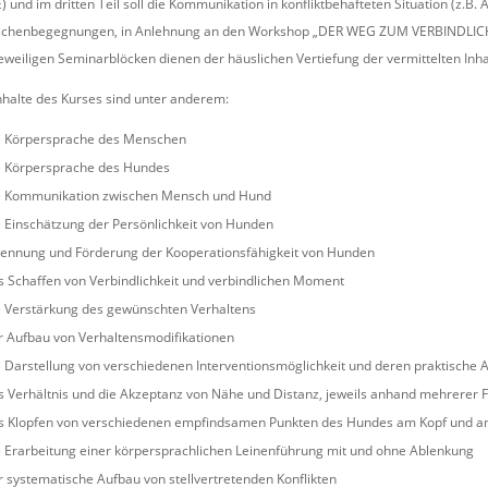
) und im dritten Teil soll die Kommunikation in konfliktbehafteten Situation (z.B
chenbegegnungen, in Anlehnung an den Workshop „DER WEG ZUM VERBINDLICHE
eweiligen Seminarblöcken dienen der häuslichen Vertiefung der vermittelten Inha
nhalte des Kurses sind unter anderem:
e Körpersprache des Menschen
e Körpersprache des Hundes
e Kommunikation zwischen Mensch und Hund
 Einschätzung der Persönlichkeit von Hunden
kennung und Förderung der Kooperationsfähigkeit von Hunden
 Schaffen von Verbindlichkeit und verbindlichen Moment
e Verstärkung des gewünschten Verhaltens
 Aufbau von Verhaltensmodifikationen
 Darstellung von verschiedenen Interventionsmöglichkeit und deren praktische 
 Verhältnis und die Akzeptanz von Nähe und Distanz, jeweils anhand mehrerer Fa
s Klopfen von verschiedenen empfindsamen Punkten des Hundes am Kopf und a
 Erarbeitung einer körpersprachlichen Leinenführung mit und ohne Ablenkung
 systematische Aufbau von stellvertretenden Konflikten